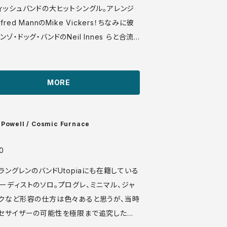
ィッシュバンドの大ヒットシングル。アレンジ
fred MannのMike Vickers！ちなみに彼
ゾ・ドッグ・バンドのNeil Innes らと合流
imms」を結成したりします。 Arr. by Mike V
 Prod. by Norrie Paramor。 Parlopho
MORE
tp://manuera.com/sonota/audio_file
11.mp3
 Powell / Cosmic Furnace
0
`ラングレンのバンドUtopiaにも在籍している
ーディストのソロ。プログレ、ミニマル、ジャ
クなど形容の仕方は色々あると思うが、当時
セサイザーの可能性を極限まで追究した一