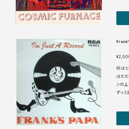
人であることは
P US盤 73年 media: VG++ sleeve: VG++ ♪
試聴：ht
s/167
Frank'
On Th
¥2,00
何はと
はただ
ンの上
ずっと
ングル
大に愚
なく、
ています。 RCA PB 9603 7'