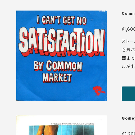
年 media: VG+ sl
nuera
Commo
/ Mali
¥1,60
ストー
呑気バ
面まで
ルが出
で、あまり
1.512 7' フランス盤 73年 media: VG+ sleeve:
VG+ WOC ♪試聴：http://manuera.com/sonot
a/aud
Godle
¥3,20