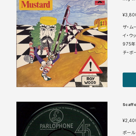
p://m
mp3
¥3,80
ザ・ム
イ・ウ
975
チ・ボ
ウォー
み上げ
す。ソ
ズ風）
調のA4等々。 Poolydor/
Scaffo
¥2,40
ポール