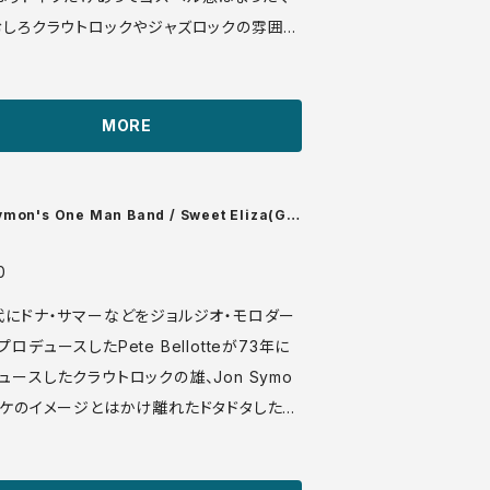
むしろクラウトロックやジャズロックの雰囲気
せる、本当に不思議な音楽です。特にBラス
面白かったので長めに収録しておきました。
は現在も真面目に活動継続中。 Studio
MORE
VG+
/audio_files/17357.mp3
ymon's One Man Band / Sweet Eliza(Giv
Your Rubber Man) / Greenhorn
0
代にドナ・サマーなどをジョルジオ・モロダー
ロデュースしたPete Bellotteが73年に
ュースしたクラウトロックの雄、Jon Symo
ャケのイメージとはかけ離れたドタドタした大
な演奏がイカしてます。 BASF 06 1194