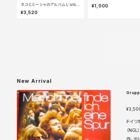
ネコとミーシャのアルバム L'albu
¥1,000
m de Minet et Micha
¥3,520
New Arrival
Grupp
Spur
¥3,50
ドイツ
（NG
作。や