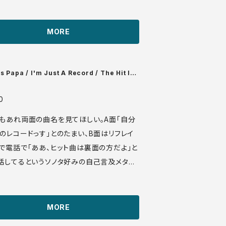
間違いない。 Atlantic SD 7251 L
tp://manuera.com/sonota/audio_file
MORE
95.mp3
s Papa / I'm Just A Record / The Hit Is
e Other Side
0
もあれ両面の曲名を見てほしい。A面「自分
のレコードっす」とのたまい、B面はリフレイ
で電話で「ああ、ヒット曲は裏面の方だよ」と
話してるというソノタ好みの自己言及メタシ
です。ちゃんとメジャーから出てるところも壮
かしくていいですね。この企画モノ一枚では
もう一枚ポップロックなシングルもリリースし
MORE
 スウェーデン盤 80