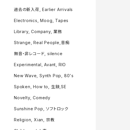
過去の新入荷, Earlier Arrivals
Electronics, Moog, Tapes
Library, Company, 業務
Strange, Real People,音痴
無音・非レコード, silence
Experimental, Avant, RIO
New Wave, Synth Pop, 80's
Spoken, How to, 生録,SE
Novelty, Comedy
Sunshine Pop, ソフトロック
Religion, Xian, 宗教