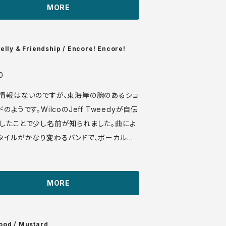
MORE
/3254.mp3
elly & Friendship / Encore! Encore!
0
情報はないのですが、東海岸の腕のあるショ
のようです。WilcoのJeff Tweedyが自伝
したことで少し名前が知られました。曲によ
タイルがかなり変わるバンドで、ボーカルの
ケリーの声域もむちゃくちゃ広いです。基本的
ールドロック志向だと思われますが、Good
rarionなどのカバーの他、サンプル最初に入れ
MORE
ャブなど、シックな曲も演奏しております。 F
Enterprises RK 0302 LP US盤 me
++ 79年頃？ ♪試聴：htt
ood / Mustard