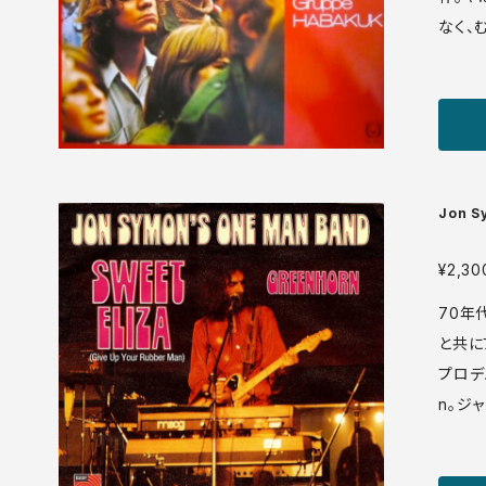
なく、
を漂わ
の曲が
グループ
Union SU 9970 LP ドイツ盤 81年 media: 
+ sleeve: VG+ ♪試聴：http://manuera.com/s
onota
Jon S
e up 
¥2,30
70年
と共にプ
プロデ
n。ジ
道芸のよう
1-0 7' ドイツ盤 73年 media: NM sleeve: VG+