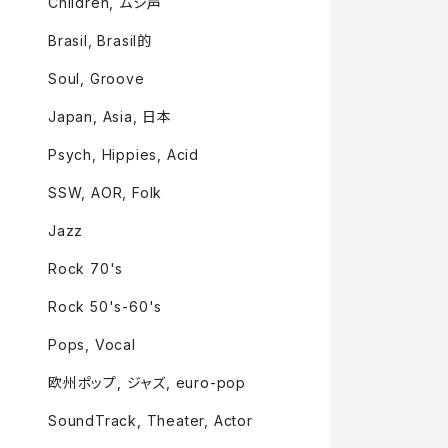
Children, ムシ声
Brasil, Brasil的
Soul, Groove
Japan, Asia, 日本
Psych, Hippies, Acid
SSW, AOR, Folk
Jazz
Rock 70's
Rock 50's-60's
Pops, Vocal
欧州ポップ, ジャズ, euro-pop
SoundTrack, Theater, Actor