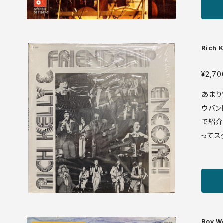
+ ♪試聴：http://manuera.com/sonota/audio_
files
Rich K
¥2,70
あまり
ウバンド
で紹介
ってス
リッチ
にはオ
Vib
たデジ
riendship 
dia: VG++ sleeve: VG
Roy W