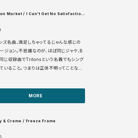
eeve: VG+ ♪試聴：http://ma
.com/sonota/audio_files/16738.mp3
n Market / I Can't Get No Satisfaction
ssa (He's My Baby)
0
ンズ名曲、満足しちゃってるじゃんな感じの
ージョン。不思議なのが、ほぼ同じジャケ、B
同じ収録曲でTritonsという名義でもシング
ていること。つまりは正体不明ってことなの
深く考えずに楽しみましょう。 Riviera 12
MORE
io_files/16727.mp3
y & Creme / Freeze Frame
0