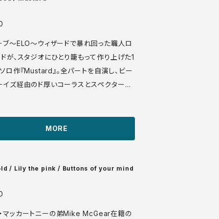
anuera.com/sonota/audio_files/15369.
0
ーブ〜ELO〜ウィザードで暴れ回った職人ロ
ッドが、スタジオにひとり籠もって作り上げた1
年ソロ作『Mustard』。全パートを自演し、ビー
ーイズ経由のド厚いコーラスとスペクター風
ル・オブ・サウンドを、変態的な多重録音で積
た“ひとりペット・サウンズ”系ポップ怪盤で
フト目の感覚がグー（B1,3などビーチボーイ
MORE
。胸キュンA1, ウィアードなオールドタイミー
Jet 2310 418 LP ドイツ
盤 75年 media: VG+ sleeve: VG+
ld / Lily the pink / Buttons of your mind
0
・マッカートニーの弟Mike McGear在籍の