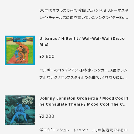
出すハッピーな曲です。 Laurie LR 3509 7' US盤 6
60年代ネブラスカ州で活動したバンド。B.J.トーマスや
9年 media: VG+ ♪試聴：http://manuera.com/s
レイ・チャールズに曲を書いていたソングライターBob
onota/audio_files/17328.mp3
McDillによるA面曲、メンバーのJim CaseyによるB
面曲両方ともソフトロック、西海岸サウンド、ソフトサイ
Urbanus / Hittentit / Waf-Waf-Waf (Disco
ケ好きなら納得の出来じゃないでしょうか。 Certron C
Mix)
10008 7' US盤 70年 media: VG++ プロモ盤 ♪試
聴：http://manuera.com/sonota/audio_files/17
¥2,600
331.mp3
ベルギーのコメディアン・脚本家・シンガー。A面はシン
プルなテクノポップスタイルの楽曲で、それなりにヒット
したようですが、B面はソノタ大好き笑い声トラック。3分
間笑い続けてます。なのにDisco Mixと銘打つひねく
Johnny Johnston Orchestra / Mood Cool T
れ加減が当時っぽいですね。 Philips 6021 361 7' ベ
he Consulate Theme / Mood Cool The Con
ルギー盤 82年 media: VG+ sleeve: VG+ ♪試聴：
sulate Bossa Nova
http://manuera.com/sonota/audio_files/1736
¥2,200
4.mp3
洋モク「コンシュレート・メンソール」の製造元であるロ