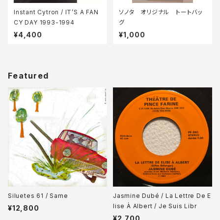
Instant Cytron / IT’S A FAN
ソノタ オリジナル トートバッ
CY DAY 1993-1994
グ
¥4,400
¥1,000
Featured
Siluetes 61 / Same
Jasmine Dubé / La Lettre De E
lise À Albert / Je Suis Libr
¥12,800
¥2,700