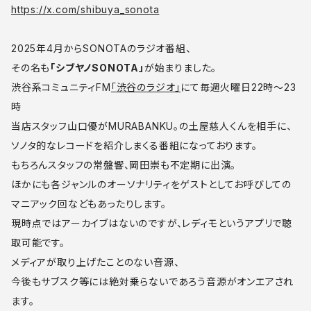
https://x.com/shibuya_sonota
2025年4月からSONOTAのラジオ番組、
その名も
「シブヤノSONOTA」
が始まりました。
渋谷系コミュニティFM
「渋谷のラジオ」
にて毎週火曜日22時〜23
時
当店スタッフ山口優がMURABANKU。の土屋慈人くんを相手に、
ソノタ的なレコードを紹介しまくる番組になっております。
もちろんスタッフの常盤響、岡田崇も不定期に出演。
ほかにも各ジャンルのオーソナリティをゲストとしてお呼びしての
マニアック回などもあったりします。
現時点ではアーカイブはないのですが、レディモというアプリで聴
取可能です。
メディアが取り上げたことのない音源、
今後もサブスク等には絶対乗らないであろう音源がオンエアされ
ます。