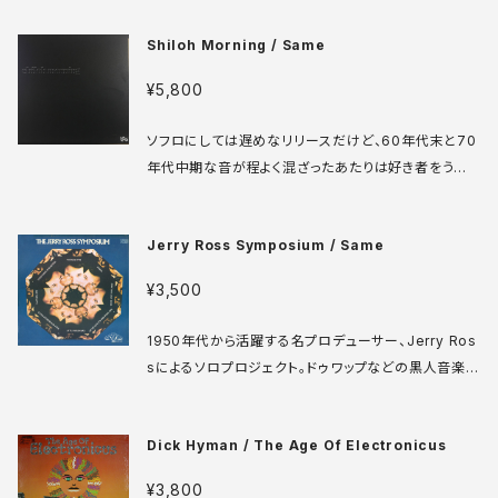
スされたスプリット7インチミニアルバム。B面は当時活
Shiloh Morning / Same
動を共にしていたNaif Orchestra。両方とも実験的か
つへっぽこ。しかしその後もエレクトロ、エクスペリメン
¥5,800
タル、ラップなどジャンル分け不能の地下音楽を出し続
けている彼の原点に近い作品でもあります。 Materiali
ソフロにしては遅めなリリースだけど、60年代末と70
Sonori Maso EP 001 7' イタリア盤 82年 media:
年代中期な音が程よく混ざったあたりは好き者をうなら
VG+ ♪試聴：http://manuera.com/sonota/audio
せる出来。インディアナポリスのローカルレーベルか
_files/17044.mp3
ら、半自主制作状態でリリースされたとは思えないクオ
Jerry Ross Symposium / Same
リティ。Anne Murrayのバージョンに近いが爽やかさ
で勝るロジャー・ニコルスの名作 "Talk It Over In T
¥3,500
he Morning"がなんと言っても目玉だけれど、冒頭を
飾るアメリカのカバー"RIVERSIDE"の爽快感は他に
1950年代から活躍する名プロデューサー、Jerry Ros
変えがたいものです。ぜひ試聴ヨロシク。 TRC TRCS
sによるソロプロジェクト。ドゥワップなどの黒人音楽か
51053 LP US盤 74年 media: VG+ sleeve: VG+
らキャリアをスタートさせ、60年代前半には数多くのガ
+ ♪試聴：http://manuera.com/sonota/audio_fil
ールグループなどを送り出した彼も、60年代後半には
es/5791.mp3
Dick Hyman / The Age Of Electronicus
ジェイ＆テクニクスやキース、スパンキー＆アワギャン
グ、キースなどなどソフトロック系のアーティストも手が
¥3,800