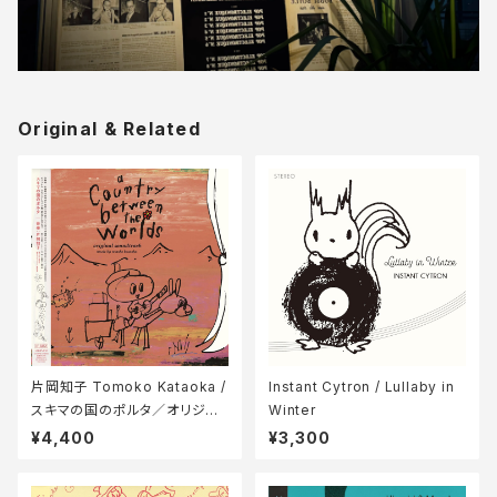
Original & Related
片岡知子 Tomoko Kataoka /
Instant Cytron / Lullaby in
スキマの国のポルタ／オリジナ
Winter
ル・サウンドトラック盤 a Count
¥4,400
¥3,300
ry between the World