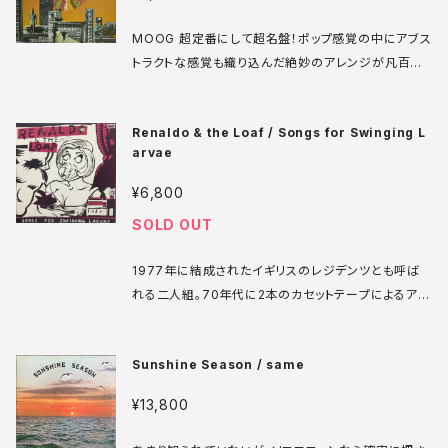
けるようになります。このファーストアルバムは自身の
レーベルColossusから1969年にリリースされまし
MOOG 超定番にして超名盤！ポップ感覚の中にアブス
た。自作の曲をからお気に入りまで、コーラス入りのキ
トラクトな感覚も織り込んだ絶妙のアレンジが凡百の
ラキラしたサウンドで聞かせてくれます。アレンジはCla
イージームーグものと一線を画す。有名なジェームズ・
us Ogerman。 Colossus CS 1003 LP US盤 69
ブラウンのカバー "Give it up or turn it loose" 収
年 media: VG++ sleeve: VG++ ♪試聴：http://m
Renaldo & the Loaf / Songs for Swinging L
録！ Command RS 946 S LP US盤 69年 media:
anuera.com/sonota/audio_files/4949.mp3
arvae
VG++ sleeve: VG+ ♪試聴：http://manuera.co
m/sonota/audio_files/10284.mp3
¥6,800
SOLD OUT
1977年に結成されたイギリスのレジデンツとも呼ば
れる二人組。70年代に2本のカセットテープによるアル
バムをリリースした後に、ラルフレコードと契約、晴れて
リリースされた最初のレコードがこのアルバムです。レ
Sunshine Season / same
ジデンツよりもユーモラスで、歪なサウンドが素晴らし
い。このアルバムからのオモチロくのオトロしいミュージ
¥13,800
ックビデオも必見です。ゲイリーパンターのジャケも最
高！！ Ralph RL-8108 LP USA 1981 media: VG+