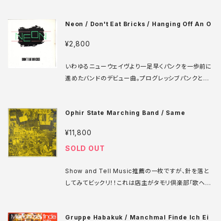
ーグ博士と共同で作った「Helectrronic Studio」で
当時最新鋭の機材を揃えて録音された。これまで聴い
Neon / Don't Eat Bricks / Hanging Off An O
たことのない奇妙なムーグもの、スポークンやサウンド
ビットのカットアップ的コラージュ、見事なコーラスワー
¥2,800
クで彩られたソフトサイケなどを比類ないポップセンス
とノベルティ感覚によって繋いだ、どこを取っても完成
いわゆるニューウェイヴより一足早くパンクを一歩前に
度の高いトラックばかりが並ぶ奇跡の一枚！絶対持って
進めたバンドのデビュー曲。プログレッシブパンクと呼
いたいアルバムです！ Command RS 934 SD LP U
ばれることもあったそう。16ビートを内包した複雑なギ
S盤 68年 media: VG+ sleeve: VG++ ♪試聴：htt
ターリフの組み立て方は他のパンクバンドとはかなり
p://manuera.com/sonota/audio_files/2812.mp
Ophir State Marching Band / Same
異なり、パンクの勢いの中に隠れたインテリジェンスを
3
感じる。 Radar ADA 27 7' UK盤 78年 media: VG
¥11,800
++ sleeve: VG+ ♪試聴：http://manuera.com/s
SOLD OUT
onota/audio_files/16802.mp3
Show and Tell Music推薦の一枚ですが、針を落と
してみてビックリ！！これは店主がタモリ倶楽部「歌ヘタ
選手権」で紹介し、見事優勝を果たした「Hooray for
Hollywood」と寸分違わぬ内容！しかも明らかに盤起
Gruppe Habakuk / Manchmal Finde Ich Ei
こしのコピー盤！裏面に書かれている曲名、作者、分数、