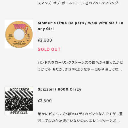
スマンズ・オブ・ポール・モール社のノベルティシング
ル。豪華なビッグバンドオーケストラでA面はグルーヴィ
ーなドラム入りオーケストラポップ、B面も似た雰囲気
Mother's Little Helpers / Walk With Me / Fu
ながら一応ボサノヴァバージョンになっています。楽曲
nny Girl
は同じですが、構成が少しづつ違っていて、編曲の妙を
味わえます。 7' UK盤 67年 media: VG+ sleeve: V
¥3,600
G テープ補修あり ♪試聴：http://manuera.com/so
SOLD OUT
nota/audio_files/1736017360.mp3
バンド名をローリングストーンズの曲名から取ったかど
うかは不明だが、ささやくようなボーカルや涼しげなビ
ブラフォンが片岡知子を思い出させるイントロなど、ソ
フトロック好きにはたまらんB面。コミカルで少しサイケ
Spizzoil / 6000 Crazy
デリックなA面、どちらもサイコーな一枚です。 Poppy
POP 505 7' US盤 68年 media: VG+ ♪試聴：htt
¥3,500
p://manuera.com/sonota/audio_files/16798.
mp3
確かにピストルズっぽメロディのパンクなんですが...意
図してなのか友達がいないのか、エレキギターとボー
カルの二人だけでやってるんです。すごいバンドLOOP