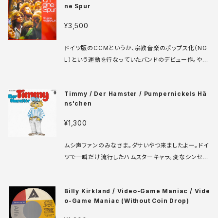
ne Spur
このバンドの歴史など、すべてのテキストがでっちあ
げ。ジョーク？ドッキリ？海賊盤？でもこれどっかのラジ
¥3,500
オ局が出してるんだよなあ。ハーブ・アルパートの曲や
サウンド・オブ・ミュージックとかも、別の人の曲ってこ
ドイツ版のCCMというか、宗教音楽のポップス化（NG
とになってるし、番組のプレゼント用ノベルティにした
L）という運動を行なっていたバンドのデビュー作。やは
ってヤバすぎ！確かに珍盤ですわ。 Kall Radio 910 L
りドイツだけあってゴスペル感はまったくなく、むしろク
P US盤 73年 media: VG++ sleeve: VG++ ♪試
ラウトロックやジャズロックの雰囲気を漂わせる、本当
聴：http://manuera.com/sonota/audio_files/36
Timmy / Der Hamster / Pumpernickels Hä
に不思議な音楽です。特にBラスの曲が面白かったので
15.mp3
ns'chen
長めに収録しておきました。グループは現在も真面目
に活動継続中。 Studio Union SU 9970 LP ドイツ
¥1,300
盤 81年 media: VG++ sleeve: VG+ ♪試聴：htt
p://manuera.com/sonota/audio_files/17357.m
ムシ声ファンのみなさま。ダサいやつ来ましたよー。ドイ
p3
ツで一瞬だけ流行したハムスターキャラ。変なシンセ入
りムシ声フォークやブギーで頑張るも、そこまで愛され
なかった模様。ハムスターは一夫多妻で、実は大人がニ
Billy Kirkland / Video-Game Maniac / Vide
ヤリとするキャラクターだったという説も。 Odeon 1C
o-Game Maniac (Without Coin Drop)
006-45 207 7' ドイツ盤 78年 media: VG+ slee
ve: VG+ ♪試聴：http://manuera.com/sonota/au