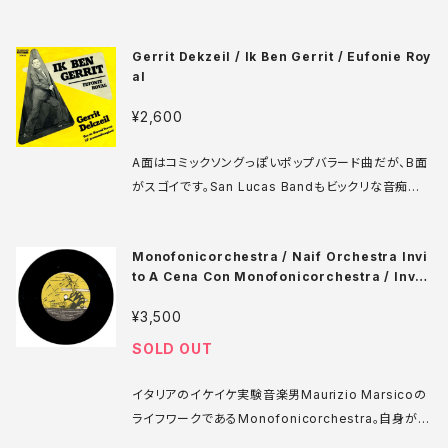
ながら飽きのこない曲にペリー＆キングスレイマナー
の多彩な効果音が絡んで、なんとも可愛く愉快です。B
Gerrit Dekzeil / Ik Ben Gerrit / Eufonie Roy
面はA面のインストバージョンということになっていま
al
すが、ほぼ別曲ですよね。 CBS A 7064 7' オランダ盤
86年 media: VG+ sleeve: VG+ ♪試聴：http://m
¥2,600
anuera.com/sonota/audio_files/17134.mp3
A面はコミックソングっぽいポップバラード曲だが、B面
がスゴイです。San Lucas Bandもビックリな音痴器
楽演奏が延々繰り広げられ、最後にシャレオツなジャズ
ピアノで終わる意欲作。これは持ってないと。 Darkani
Monofonicorchestra / Naif Orchestra Invi
vap 2104 101 7' オランダ盤 73年 media: VG+ sl
to A Cena Con Monofonicorchestra / Invit
eeve: VG+ WOC ♪試聴：http://manuera.com/s
o A Letto Con Naif Orchestra
onota/audio_files/17351.mp3
¥3,500
SOLD OUT
イタリアのイケイケ実験音楽男Maurizio Marsicoの
ライフワークであるMonofonicorchestra。自身が音
楽担当をしていたフリッジデール誌の付録としてリリー