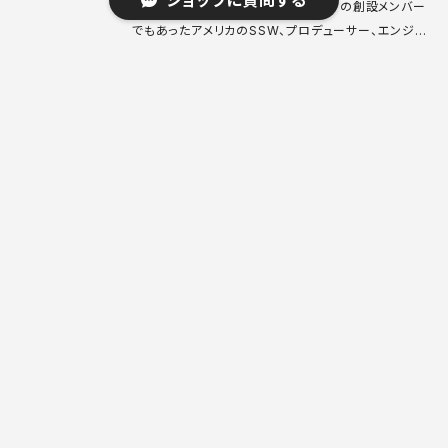
ショップに質問する
Sparksの前進バンド、ハーフネルソンの創設メンバー
でもあったアメリカのSSW、プロデューサー、エンジニ
ア。早くからエンジニアリングやテープ操作などに興味
を持ち、自宅録音に価値を見出す。プロデューサーとし
UnknownmiX / UX
てランナウェイズ、アディクツなど、エンジニアとしても
エルトンジョンやビーチボーイズまで手がけるが、ソロ
キーワードから探す
¥8,800
では本作のように自由奔放に好きなことをやってみて
いる感じです。 Underdog 49846 7' フランス盤 81
スイスの前衛ロックグループ。ループを多用した非常に
年 media: VG++ sleeve: VG++ ♪試聴：http://m
抽象度の高い楽曲が特徴で、Zero Setを彷彿とさせ
anuera.com/sonota/audio_files/16306.mp3
るナンバーもあったりするが、全体的に硬質さよりアン
ビエントやミニマルの品の良い中毒性の要素の方が強
Steve Vai / Flex-able
カテゴリから探す
く、音響的な志向が伺える。この時期になかなか稀有な
サウンドだったと思います。 UX LP スイス盤 84年 m
¥4,500
edia: VG++ sleeve: VG+ ♪試聴：http://manuer
過去の新入荷, Earlier Arrivals
a.com/sonota/audio_files/17354.mp3
とにかくA1を聴いてぶっとべ！フランクザッパの秘蔵っ
Electronics, Moog, Tapes
子ギタリストによる、ザッパのおいしいところを抽出した
ような隙のないアルバム。これで8トラックの自宅録音
Library, Company, 業務
だというんだから、機材不足を不出来の言い訳にして