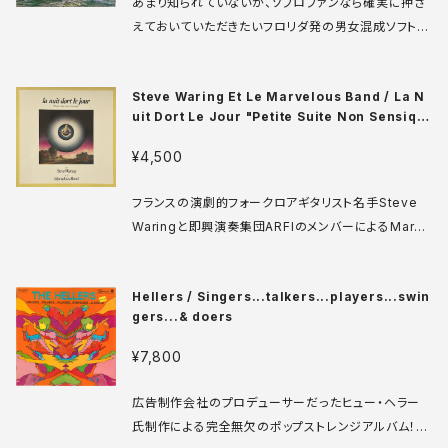
あまり知られていないが、ソフロファンなら確実に押さ
sleeve: VG+ SMSPL ♪試聴：http://manuera.co
えておいていただきたいフロリダ発の男女混成ソフトロ
m/sonota/audio_files/10751.mp3
ックグループ大名盤。見事なコーラスワークに彩られた
ソフロのお手本のような楽曲の数々。ジャズ的な転調
Steve Waring Et Le Marvelous Band / La N
は少なめだが、その分ネオアコ的なストレートな青春
uit Dort Le Jour "Petite Suite Non Sensiqu
感を味わえる。 TC-1119 LP US盤 media: VG++ sl
e"
eeve: VG++ WOC ♪試聴：http://manuera.com/
¥4,500
sonota/audio_files/15964.mp3
フランスの演劇的フォークロアギタリスト名手Steve
Waringと即興演奏集団ARFIのメンバーによるMarve
lous Bandのコラボアルバム。Marvelousの主催者A
lain Gibertは70年代後半からWaringの編曲を担当
Hellers / Singers...talkers...players...swin
していた盟友でもある。アイデアや実験精神が満載。緻
gers...& doers
密さと自由さを兼ね備えた完成度の高い近代室内楽
ポップです。 Le Chant Du Monde 100 304 LP フ
¥7,800
ランス盤 80年 media: VG++ sleeve: VG+ ♪試
聴：http://manuera.com/sonota/audio_files/16
広告制作会社のプロデューサーだったヒュー・ヘラー
315.mp3
氏制作による完全無欠のポップストレンジアルバム！ム