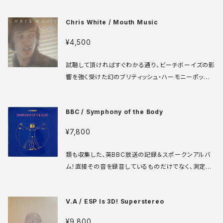
HRみたいな雰囲気もありますが、途中カズーが出てき
Chris White / Mouth Music
たり、微妙にアレンジを変えたりして飽きずに聞けま
す。というか正直バンドにしなくて正解だったんじゃな
¥4,500
いかなと思います。 Rough Trade RTSO-1 7' UK盤
78年 / 80年 media: VG+ sleeve: VG+ ♪試聴：ht
試聴して頂ければすぐわかる通り、ビーチボーイズの影
tp://manuera.com/sonota/audio_files/17363.
響を強く受けた幻のブリティッシュ・ハーモニーポップ
mp3
ス・アーティスト唯一のアルバム。クリス・レインボウと
比較されることもあるが、よりブライアン色が強いです。
BBC / Symphony of the Body
オリジナルの楽曲、ハーモニーともに完璧！ The Fam
ous Charisma Label CAS 1118 LP UK盤 76年 m
¥7,800
edia: VG++ sleeve: VG+ ♪試聴：http://manuer
a.com/sonota/audio_files/14660.mp3
類も収集した、英BBC放送の記録＆スポークンアルバ
ム！直接その音を録音しているものだけでなく、測定装
置の出力音も収録しているようで、異常なまでにリアル
でピュアな電子音が耳と心に突き刺さります！！ BBC
V.A / ESP Is 3D! Superstereo
REC 367 LP UK盤 79年 media: VG++ sleeve:
VG+ ♪試聴：http://manuera.com/sonota/audio
¥9,800