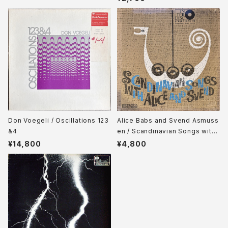
Don Voegeli / Oscillations 123
Alice Babs and Svend Asmuss
&4
en / Scandinavian Songs with
Alice and Svend
¥14,800
¥4,800