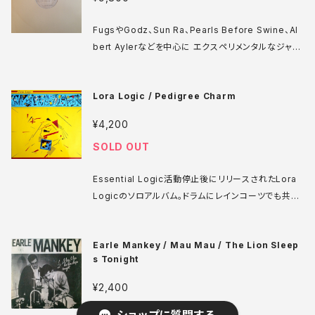
_files/12086.mp3
FugsやGodz、Sun Ra、Pearls Before Swine、Al
bert Aylerなどを中心に エクスペリメンタルなジャズ
やサイケロックをリリースしていたESPレーベルの非常
にレアなサンプラー。溝を見てもよくわからないのです
Lora Logic / Pedigree Charm
が、クレジットとしては48トラックも収録されています。
中にはアーティスト名不明の楽曲もあり混沌の極みで
¥4,200
すが、サンプルを聴いていただければ一曲ごとのドープ
SOLD OUT
さは十分伝わると思います。 ESP-Disk 2051 LP US
盤 71年 media: VG+ ♪試聴：http://manuera.co
Essential Logic活動停止後にリリースされたLora
m/sonota/audio_files/17318.mp3
Logicのソロアルバム。ドラムにレインコーツでも共演
したディスヒートのCharles Haywardが参加、Esse
ntial Logicのメンバーも参加しているが、音楽的には
Earle Mankey / Mau Mau / The Lion Sleep
よりファンク寄りになっている。 Rough Trade ROU
s Tonight
GH 28 LP ドイツ盤 82年 media: VG++ sleeve: V
G+ CO ♪試聴：http://manuera.com/sonota/au
¥2,400
dio_files/17356.mp3