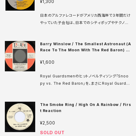
¥1,300
dio_files/17350.mp3
日本のアルファレコードがアメリカ西海岸で3年間だけ
やっていた子会社は、日本でのシティポップやテクノポ
ップ路線と微妙にかするようなアーティストをリリース
していましたが、そのうちの一枚です。Terry Cashma
Barry Winslow / The Smallest Astronaut (A
nのLifesongレーベルから数枚のシングルを出してい
Race To The Moon With The Red Baron) /
たBilly Kirklandによる、ちょっとエレクトロの顔色を
Quality Woman
伺ったようなUSポップロックです。 Alfa ALF-7023
¥1,600
7' US盤 82年 media: VG++ ♪試聴：http://manu
era.com/sonota/audio_files/17322.mp3
Royal Guardsmenのヒットノベルティソング「Snoo
py vs. The Red Baron」を、まさにRoyal Guards
menのボーカリストであるBerryがさらにパロった曲。
レッドバロンは第一次世界大戦で活躍したドイツの戦
The Smoke Ring / High On A Rainbow / Firs
闘パイロットで、アメリカではポップな悪役として知ら
t Reaction
れています。小さな宇宙飛行士というのは暗にスヌーピ
ーのことを指しているようですが、版権の関係で言い換
¥2,500
えているのではないかと思われます。カントリー+マー
SOLD OUT
チの宇宙モノ。ナレーションや効果音、ムシ声まで飛び