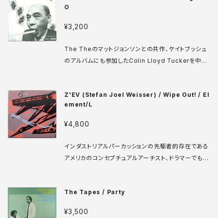
O
響実験と切なさやコミカルさまで感じさせる歌モノなど
が入り混じり切れ目なくつながれたコラージュアルバム
¥3,200
となってます。 Virgin VC 501 LP UK盤 73年 medi
a: VG+ sleeve: VG+ ♪試聴：http://manuera.co
The Theのマットジョンソンとの共作、ケイトブッシュ
m/sonota/audio_files/16485.mp3
のアルバムにも参加したColin Lloyd Tuckerを中心
としたダークエレクトログループ。同じ志向を持つThe
Gadgetsなどともメンバーが重なっています。UK盤で
Z'EV (Stefan Joel Weisser) / Wipe Out! / El
は裏ジャケに使われているだけのノック師匠（なの？ど
ement/L
うなの？）がこのフランス盤では表裏両方に！ Final So
lution 620 591 7' フランス盤 79年 media: VG++
¥4,800
sleeve: VG+ ♪試聴：http://manuera.com/sono
ta/audio_files/16343.mp3
インダストリアルパーカッションの先駆者的存在である
アメリカのコンセプチュアルアーチスト、ドラマーでもあ
るStefan Joel Weisserによるハードなメタルビート
作品。レジデンツのラルフレコードやエリオット・シャー
The Tapes / Party
プ、若き日のカール・ストーンなどとも交流があり、確か
な演奏の技術を持ちつつ、自作楽器の制作や数々のパ
¥3,500
フォーマンスを行うなど、アートの文脈で活動し続け