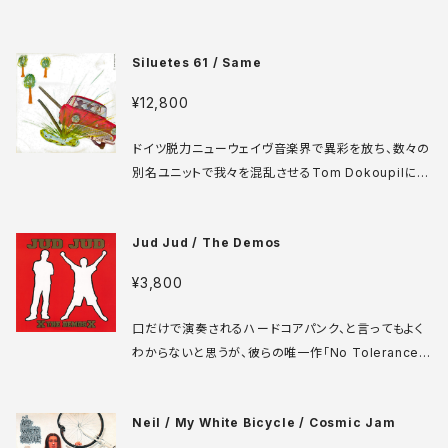
プロダクションの唯一作。A面曲はモータウンに入る前
のWillie Hutchが5th Dimensionのデビューアルバ
Siluetes 61 / Same
ムに書いた曲のカバー。問題はB面で、White Whale
周辺の作曲家Jack Dalton & Gary Montgomery
¥12,800
の楽曲なのだが、すべて逆回転。曲名もおそらく逆綴
り。なぜ普通に収録しなかったのか今だに謎になって
ドイツ脱力ニューウェイヴ音楽界で異彩を放ち、数々の
おります。 White Whale WW-257 7' US盤 67年
別名ユニットで我々を混乱させるTom Dokoupilによ
media: VG+ ♪試聴：http://manuera.com/sonot
る80年作は、やはりユーモアとアイデアの宝庫。やって
a/audio_files/17326.mp3
ることを簡単に説明させてたまるか精神の塊のような
Jud Jud / The Demos
意外性の連続。ドロウイングによるジャケも素晴らしい
ですね。 Zickzack ZZ 15 LP ドイツ盤 80年 media:
¥3,800
VG++ sleeve: VG+ ♪試聴：http://manuera.co
m/sonota/audio_files/17202.mp3
口だけで演奏されるハードコアパンク、と言ってもよく
わからないと思うが、彼らの唯一作「No Tolerance F
or Instruments」のデモバージョンを収録したのがこ
のシングル。シングルと言っても9曲も入ってます。 No
Neil / My White Bicycle / Cosmic Jam
Idea NIR-052 7' US盤 2007年 media: VG+ sle