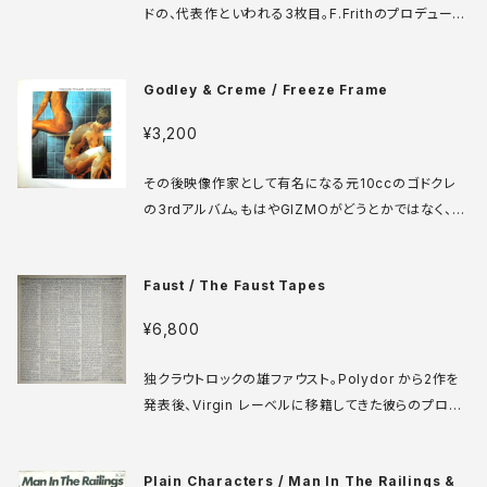
ドの、代表作といわれる3枚目。F.Frithのプロデュース
だが、この時期になるとレコメン=ヘンリーカウの図式
は全く見受けられず、むしろC.ビーフハートとの構造的
Godley & Creme / Freeze Frame
な共通点すら感じられる。ロックの文脈にこんなアンサ
ンブルが成り立つ余地があることが不思議だが、フラン
¥3,200
ス人らしいユーモアも交えつつ、唯一無二のプレイスタ
イルを持ったメンバーたちが集まった結果の奇跡であ
その後映像作家として有名になる元10ccのゴドクレ
るとも言える。 Turbo Music TMSA 3301 LP スイ
の3rdアルバム。もはやGIZMOがどうとかではなく、音
ス盤 82年 media: VG++ sleeve: VG+ ♪試聴：htt
響の極限に挑戦しポップロックを進化させてきた二人
p://manuera.com/sonota/audio_files/2035b.
の到達点とも言える名作アルバム。ますはハーモナイ
mp3
Faust / The Faust Tapes
ザーでメロディを作っているA3「I Pity Inanimate O
bjects」に度肝を抜かれてほしい。 Polydor 2442 1
¥6,800
66 LP UK盤 79年 media: VG++ sleeve: VG+ ♪
試聴：http://manuera.com/sonota/audio_files/1
独クラウトロックの雄ファウスト。Polydor から2作を
2708.mp3
発表後、Virgin レーベルに移籍してきた彼らのプロモ
ーションのためにシングルレコードの価格で販売され
たというサンプラー盤。デモ音源など未発表音源から編
Plain Characters / Man In The Railings &
集されてるところが貴重な番外作品、フリーキーな音