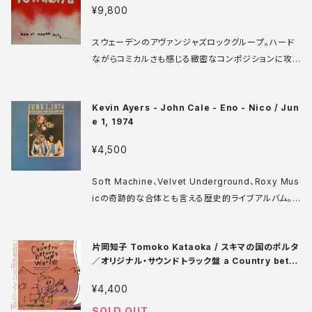
ロル・コックスヒルも参加してます。 Cherry Red 17
¥9,800
7' UK盤 80年 media: VG++ sleeve: VG+ ♪試
聴：http://manuera.com/sonota/audio_files/16
スウェーデンのアヴァンジャズロックグループ。ハード
022.mp3
ながらコミカルさも感じる緻密なコンポジションに攻
撃的な単音シンセ、ヘビーなギターソロと演劇的なボ
イスが色を添える完成度の高いアルバムです。ティポグ
Kevin Ayers - John Cale - Eno - Nico / Jun
ラフィカが好きな人にもおすすめ。ギターのPetter Bru
e 1, 1974
ndellはその後ソノタ推薦のNWバンドStåålfågelに
加入します。 Mistlur MLR 3 LP スウェーデン盤 78
¥4,500
年 media: VG++ sleeve: VG+ ♪試聴：http://ma
nuera.com/sonota/audio_files/16262.mp3
Soft Machine、Velvet Underground、Roxy Mus
icの奇跡的な合体とも言える歴史的ライブアルバム。
ロバート・ワイアット、マイク・オールドフィルド、ニコな
どもゲスト参加し、ケヴィン・エアーズ再起記念コンサ
片岡知子 Tomoko Kataoka / スキマの国のポルタ
ートにこの豪華なメンツが大集合した。冒頭からイーノ
／オリジナル・サウンドトラック盤 a Country betw
の呪文のようなループロック？が続き、唐突なハートブ
een the World
レイクホテル闇解釈カバー、ニコの浮遊するドアーズカ
¥4,400
バーなどを経て、後半はバラエティに富む楽曲が続きま
SOLD OUT