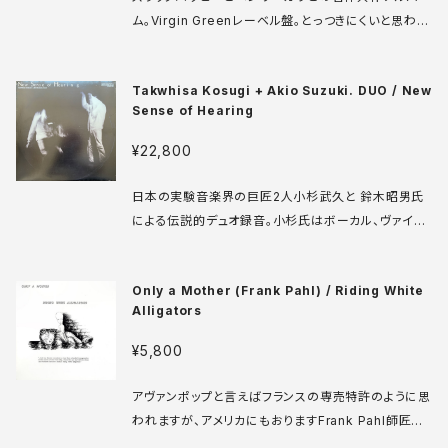
ompany EWLP 2 LP ドイツ盤 84年 media: VG++
ム。Virgin Greenレーベル盤。とっつきにくいと思われ
sleeve: VG+ ♪試聴：http://manuera.com/sono
がちなアヴァンロック・レコメン系の、シニカルでポップ
ta/audio_files/16319.mp3
な部分だけを集めた、極めて高度で素晴らしい作品。全
Takwhisa Kosugi + Akio Suzuki. DUO / New
人類必聴！ Virgin V 2024 LP UK盤 75年 media: V
Sense of Hearing
G++ sleeve: VG++ ♪試聴：http://manuera.co
m/sonota/audio_files/12459.mp3
¥22,800
日本の実験音楽界の巨匠2人小杉武久と 鈴木昭男氏
による伝説的デュオ録音。小杉氏はボーカル、ヴァイオ
リン、無線送信機を、鈴木氏は自作発明の楽器やグラス
ハーモニカを担当。 ALM-Uranoia UR-3 LP 日本盤
Only a Mother (Frank Pahl) / Riding White
80年 media: NM sleeve: VG+ ♪試聴：http://ma
Alligators
nuera.com/sonota/audio_files/15479.mp3
¥5,800
アヴァンポップと言えばフランスの専売特許のように思
われますが、アメリカにもおりますFrank Pahl師匠が
おります！数々の自作楽器によるソロ作品や、Klimper