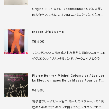
Original Blue Wax。Experimentalアルバムの歴史
的大傑作アルバム。カリフォルニアはバーバンク生まれ
の電子音楽家ダブ・テイラー。かのシュトックハウゼン
の元で学んだ彼が共同出資しているレーベルVarèse
Indoor Life / Same
Internationalからリリースした唯一の作品。LPの両
面にわたって繰り広げられるアープシンセサイザーと
¥6,500
自然音、スポークンなどのサウンドコラージュ。大傑
作。 Varèse International VS 81001 LP USA 197
サンフランシスコで結成された非常に面白いニューウェ
3 media: VG++ sleeve: VG+ ♪試聴：http://man
イヴ、エクスペリメンタルバンド。ノーウェイブとクラウト
uera.com/sonota/audio_files/17034.mp3
ロックを足したみたいな、ありそうでなさそうな音世
界。ダークな世界観と相反するようなファンキーなリズ
Pierre Henry • Michel Colombier / Les Jer
ム隊、くぐもったブラスや呪術的なギターの処理など、か
ks Électroniques De La Messe Pour Le Te
なり特徴的なサウンドでむちゃくちゃ格好いいです！ C
mps Présent Et Musiques Concrètes Pour
elluloid 204 295-320 LP オランダ盤 81年 medi
¥4,800
a: VG+ sleeve: VG+ ♪試聴：http://manuera.co
m/sonota/audio_files/17012.mp3
電子音フリークビート名作、モーリスベジャールの "現
在のためのミサ" のバレエ曲 (ミシェルコロンビエと共