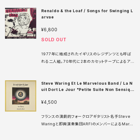
スされたスプリット7インチミニアルバム。B面は当時活
Renaldo & the Loaf / Songs for Swinging L
動を共にしていたNaif Orchestra。両方とも実験的か
arvae
つへっぽこ。しかしその後もエレクトロ、エクスペリメン
タル、ラップなどジャンル分け不能の地下音楽を出し続
¥6,800
けている彼の原点に近い作品でもあります。 Materiali
SOLD OUT
Sonori Maso EP 001 7' イタリア盤 82年 media:
VG+ ♪試聴：http://manuera.com/sonota/audio
1977年に結成されたイギリスのレジデンツとも呼ば
_files/17044.mp3
れる二人組。70年代に2本のカセットテープによるアル
バムをリリースした後に、ラルフレコードと契約、晴れて
リリースされた最初のレコードがこのアルバムです。レ
Steve Waring Et Le Marvelous Band / La N
ジデンツよりもユーモラスで、歪なサウンドが素晴らし
uit Dort Le Jour "Petite Suite Non Sensiqu
い。このアルバムからのオモチロくのオトロしいミュージ
e"
ックビデオも必見です。ゲイリーパンターのジャケも最
¥4,500
高！！ Ralph RL-8108 LP USA 1981 media: VG+
sleeve: VG+ SMSPL ♪試聴：http://manuera.co
フランスの演劇的フォークロアギタリスト名手Steve
m/sonota/audio_files/10751.mp3
Waringと即興演奏集団ARFIのメンバーによるMarve
lous Bandのコラボアルバム。Marvelousの主催者A
lain Gibertは70年代後半からWaringの編曲を担当