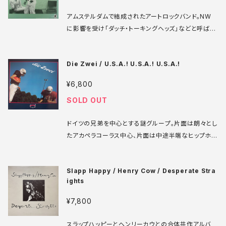
た。 Fetish FE 13 7' UK盤 82年 media: VG+ slee
アムステルダムで結成されたアートロックバンド。NW
ve: VG++ ♪試聴：http://manuera.com/sonota/
に影響を受け「ダッチ・トーキングヘッズ」などと呼ばれ
audio_files/16457.mp3
ていたようだが、メジャーデビュー盤の本作は前衛ロッ
クとNWのいいとこ取りをしたような非常に高度な音楽
Die Zwei / U.S.A.! U.S.A.! U.S.A.!
性に進化している。その後XTCのプロデューサーなど
が関わって世界展開を目指したが、路線がブレてしまい
¥6,800
最終的に活動中止に。本作の路線のまま続けていたら
SOLD OUT
と思うと残念。 Passport PB 9842 LP US盤 80年
media: VG++ sleeve: VG++ ♪試聴：http://man
ドイツの兄弟を中心とする謎グループ。片面は朗々とし
uera.com/sonota/audio_files/16280.mp3
たアカペラコーラス中心、片面は中途半端なヒップホッ
プのようなアヴァンポップのような、掴みところのない
トラックが並ぶという振り分け自体がまずワケがわから
Slapp Happy / Henry Cow / Desperate Stra
ないし、アメフトイメージやアルバムタイトルからしても
ights
ちょっと情報量多すぎて何をしたいのか、しているのか
完全には理解できないという、つまりはとても魅力的で
¥7,800
サイコーなアルバム！ぜひ試聴最後まで聴いてイカレ具
合を感じていただきたいです。 East West Trading C
スラップハッピーとヘンリーカウとの合体共作アルバ