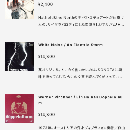
eve: VG++ ♪試聴：http://manuera.com/sonot
¥2,400
a/audio_files/17175.mp3
Hatfield&the Northのディヴ・スチュアートが仕掛け
人の、サイケをパロディにした素晴らしいアルバム「He
avy Concept Album」より、代表曲のTomorrowの
カバーのシングルバージョン。B面はデイブステュワート
White Noise / An Electric Storm
による自己言及ナンバーで、曲中で針飛びの音やレコ
ードの回転数が変わる音などが意図的に収録されて
¥14,800
いる。最後針飛びノイズがフェードアウトしていくのワロ
タw WEA YZ 30 7' UK盤 84年 media: VG++ sle
英オリジナル。とにかく言いたいのは、SONOTAに興
eve: VG++ ♪試聴：http://manuera.com/sonot
味を持ってくれて、今この文章を読んでくださっている
a/audio_files/17180.mp3
方は、すぐにでもこの盤を聴かなくてはならないという
ことだ。奇才David VorhausがBBCの上司であるDel
Werner Pirchner / Ein Halbes Doppelalbu
ia Derbyshireと共に作り上げた、電子音やSEが様々
m
なアイデアで登場する極上ストレンジポップ。なんて言
葉では言い表しきれない歴史的名盤。曲がいいんだこ
¥14,800
れまた。73年にリリースされていること自体が奇跡だ
し、ロックの歴史の中でこれほど突発的に輝いた音源
1973年。オーストリアの鬼才ヴィブラフォン奏者／作曲