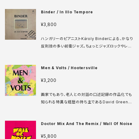
モアでコーティングした傑作。二人だけでほとんどの楽
Binder / In Illo Tempore
器を演奏して幅の広いスタイルの楽曲を作り上げたDI
Y感覚は当時よりも今こそ聴かれるべき！ Bar/None 7
¥3,800
72600-1 LP US盤 88年 media: VG++ sleeve: V
G+ CO
ハンガリーのピアニストKároly Binderによる、かなり
反則技の多い前衛ジャズ。ちょっとジャズロックやレコ
メン系の香りもするけど、ミニマルミュージックを披露
したと思えば、突然Jazzduo Giebel-Nettばりのリ
Men & Volts / Hootersville
ズムボックスが飛び出したり、長いピアノソロが続いた
りと、自由すぎる作風になっております。今も毎年のよ
¥3,200
うに作品をリリースする活動的な音楽家です。 Krém
SLPX 17828 LP ハンガリー盤 85年 media: VG++
画家でもあり、老人との対話の口述記録の作品化でも
sleeve: VG++ ♪試聴：http://manuera.com/son
知られる特異な経歴の持ち主であるDavid Greenbe
ota/audio_files/15296.mp3
rgerが79年に結成していたオルタナティヴロックバン
ドのデビュー作。彼はベースと作詞を担当。ビーフハー
Doctor Mix And The Remix / Wall Of Noise
トにも近い感触を持つプログレッシヴで自由な楽曲た
ちは、ギターのPhil Kaplanの才能によるところが大き
¥5,800