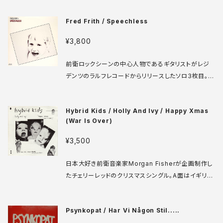
eiとの共作盤などもあるPahlがリーダーを務めていた
Fred Frith / Speechless
アヴァンポップバンドがOnly a Mother。本作はレア
な1stアルバムです。その後のCDに収録される曲の原
¥3,800
型を演奏していたりもするので、パールファンは必携！
Private Studio 709038XA LP US盤 87年 medi
前衛ロックシーンの中心人物であるギタリストがレジ
a: VG++ sleeve: VG ジャケテープ補修あり ♪試
デンツのラルフレコードからリリースしたソロ3枚目。彼
聴：http://manuera.com/sonota/audio_files/16
が最も信用をおくバンド、エトロン・フー・ルルーブラン
058.mp3
と、彼自身のバンド、マサカーが片面づつバックを務め
Hybrid Kids / Holly And Ivy / Happy Xmas
る、ちょっとチープでストレンジな快作！ Ralph FF 81
(War Is Over)
06 LP USA 1981 media: VG++ sleeve: VG++
¥3,500
日本大好き前衛音楽家Morgan Fisherが企画制作し
たチェリーレッドのクリスマスシングル。A面はイギリス
のクリスマスソング、B面はジョンレノンのお馴染みクリ
スマスソング。両面ともオリジナルとかけ離れたジャン
Psynkopat / Har Vi Någon Stil.....
ル無用の奇天烈アレンジ。ムシ声炸裂！サックスで盟友