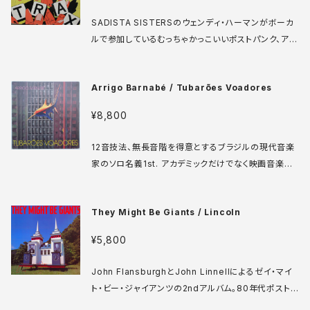
き。 Subterranean SUB 8 LP US盤 80年 media:
SADISTA SISTERSのウェンディ・ハーマンがボーカ
VG+ sleeve: VG+ w/ poster ♪試聴：http://man
ルで参加しているむっちゃかっこいいポストパンク、アヴ
uera.com/sonota/audio_files/2388.mp3
ァンロックバンド。あまり売れずアルバムもこの一枚だ
けだが、もっと評価をされていいグループであることは
Arrigo Barnabé / Tubarões Voadores
間違いなく、この時期のオルタナティブの一つの到達点
と言ってもいい。あるサイトに書かれていたこの文言が
¥8,800
まさに言い得てる。「音楽を再定義した時代の、生々し
いエネルギーと創造性を体感してください」。必聴！ジャ
12音技法、無長音階を得意とするブラジルの現代音楽
ケ質悪いので少しお安く。 Ariola Hansa AHAL 800
家のソロ名義1st. アカデミックだけでなく映画音楽な
9 LP UK盤 79年 media: VG+ sleeve: VG ジャケ
ども手がけているせいか、ロックなどのポピュラーフィ
の一部汚れあり（写真参考） ♪試聴：http://manuer
ールドとの接続もお手の物で、欧州的メソッドの先鋭性
a.com/sonota/audio_files/16303.mp3
They Might Be Giants / Lincoln
とブラジル的なリズムフィールが融合し、さらにはエレ
クトロニクスのとんでもない使い方なども登場して、ま
¥5,800
さに未知の美空間に突入しております。 Barclay 823
031-1 LP ブラジル盤 84年 media: VG+ sleeve:
John FlansburghとJohn Linnellによるゼイ・マイ
VG+ ♪試聴：http://manuera.com/sonota/audio
ト・ビー・ジャイアンツの2ndアルバム。80年代ポストパ
_files/16835.mp3
ンクと90'sオルタナの架け橋を多彩なアイデアとユー