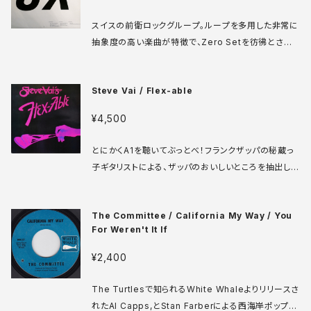
では本作のように自由奔放に好きなことをやってみて
いる感じです。 Underdog 49846 7' フランス盤 81
スイスの前衛ロックグループ。ループを多用した非常に
年 media: VG++ sleeve: VG++ ♪試聴：http://m
抽象度の高い楽曲が特徴で、Zero Setを彷彿とさせ
anuera.com/sonota/audio_files/16306.mp3
るナンバーもあったりするが、全体的に硬質さよりアン
ビエントやミニマルの品の良い中毒性の要素の方が強
Steve Vai / Flex-able
く、音響的な志向が伺える。この時期になかなか稀有な
サウンドだったと思います。 UX LP スイス盤 84年 m
¥4,500
edia: VG++ sleeve: VG+ ♪試聴：http://manuer
a.com/sonota/audio_files/17354.mp3
とにかくA1を聴いてぶっとべ！フランクザッパの秘蔵っ
子ギタリストによる、ザッパのおいしいところを抽出した
ような隙のないアルバム。これで8トラックの自宅録音
だというんだから、機材不足を不出来の言い訳にして
The Committee / California My Way / You
るアマチュアミュージシャンは無言にならざるを得なか
For Weren't It If
っただろう。 Food For Thought GRUB 3 LP UK盤
84年 media: VG++ sleeve: VG+ ♪試聴：http://
¥2,400
manuera.com/sonota/audio_files/17355.mp3
The Turtlesで知られるWhite Whaleよりリリースさ
れたAl Capps,とStan Farberによる西海岸ポップス