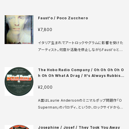
作) をフィーチャーしたピエールアンリ作品集。"ミ
サ"は有名な元祖エレクトログルーヴとして知られるP
Faust'o / Poco Zucchero
syche Rockをはじめ全曲最高！ 他に電子音コラージ
ュ La Reine Verte、Variations Pour Une Porte e
¥7,800
t Un Soupir、Le Voyage の3作収録。 Philips 83
6.893 DSY LP フランス盤 67年 media: VG+ slee
イタリア生まれでアートロックやグラムに影響を受けた
ve: VG+ ♪試聴：http://manuera.com/sonota/au
アーティスト。何度か活動を停止しながらFaust'oと本
dio_files/6279.mp3
名のFausto Rossiの両方で活動しました。ファースト
でイタリアらしい演劇性の高いロックを発表した彼です
The Hobo Radio Company / Oh Oh Oh Oh O
が、本作ではニューウェイブの影響だと思われる、抑揚
h Oh Oh What A Drag / It's Always Rubbish
の少ないメロディや変拍子へのこだわり、リズムボック
On The 'B' Side
スの使用など、ストレンジな楽曲も多く含まれていま
¥2,000
す。 Ascolto ASC 20127 LP イタリア盤 79年 medi
a: VG++ sleeve: VG+ ♪試聴：http://manuera.c
A面はLaurie Andersonのミニマルポップ問題作「O
om/sonota/audio_files/16976.mp3
Superman」のパロディ、というか、ロックサイドからの
アンサーソングみたいな感じ。「Oh」音の短いループの
上で好き勝手やってます。そしてB面は「B面はいつもク
Josephine / Josef / They Took You Away
ズだ」（直訳）という自己言及楽曲。いやー常に弊店で