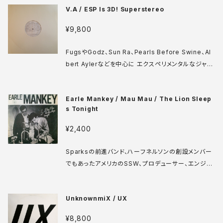
V.A / ESP Is 3D! Superstereo
していた盟友でもある。アイデアや実験精神が満載。緻
密さと自由さを兼ね備えた完成度の高い近代室内楽
¥9,800
ポップです。 Le Chant Du Monde 100 304 LP フ
ランス盤 80年 media: VG++ sleeve: VG+ ♪試
FugsやGodz、Sun Ra、Pearls Before Swine、Al
聴：http://manuera.com/sonota/audio_files/16
bert Aylerなどを中心に エクスペリメンタルなジャズ
315.mp3
やサイケロックをリリースしていたESPレーベルの非常
にレアなサンプラー。溝を見てもよくわからないのです
Earle Mankey / Mau Mau / The Lion Sleep
が、クレジットとしては48トラックも収録されています。
s Tonight
中にはアーティスト名不明の楽曲もあり混沌の極みで
すが、サンプルを聴いていただければ一曲ごとのドープ
¥2,400
さは十分伝わると思います。 ESP-Disk 2051 LP US
盤 71年 media: VG+ ♪試聴：http://manuera.co
Sparksの前進バンド、ハーフネルソンの創設メンバー
m/sonota/audio_files/17318.mp3
でもあったアメリカのSSW、プロデューサー、エンジニ
ア。早くからエンジニアリングやテープ操作などに興味
を持ち、自宅録音に価値を見出す。プロデューサーとし
UnknownmiX / UX
てランナウェイズ、アディクツなど、エンジニアとしても
エルトンジョンやビーチボーイズまで手がけるが、ソロ
¥8,800