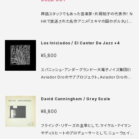
す。事の経緯が日本語で詳しく書かれたライナー付きで
す。 Island 東芝EMI ILS-80074 LP 日本盤 74年 m
弊店スタッフでもあった音楽家・片岡知子の代表作！ N
edia: VG++ sleeve: VG+ 日本語解説ライナー付
HKで放送された名作アニメ『スキマの国のポルタ』（原
き、オビなし ♪試聴：http://manuera.com/sonota/
作・絵：荒井良二）のオリジナル・サウンドトラック、DVD
audio_files/16180.mp3
-BOXセットオンリーで一度CD化されたのみだった音
Los Iniciados / El Cantor De Jazz +4
源をアナログレコードで復刻。これまで単品での発売は
なく、入手困難な状況が続いていた作品ですが、諸々の
¥5,800
権利関係処理を乗り越え、今回のレコード化はまさに
待望のリリース！最高傑作だよ〜 LI'L DAISY LP JAP
スパニッシュ・アンダーグランド一大電子ノイズ集団El
AN 2021 media: NEW sleeve: NEW
Aviador Droのサブプロジェクト。Aviador Droの誰
が参加しているかは不明。そこも含めてレジデンツの影
響が感じられる場面もあるが、パフォーマンスと共に再
David Cunningham / Grey Scale
生されるため、音楽自体は非常にアブストラクトです。
DRO D.R.O. 004 7' スペイン盤 82年 media: VG+
¥8,800
sleeve: VG 33回転7インチ ♪試聴：http://manue
ra.com/sonota/audio_files/15920.mp3
フライング・リザーズの主宰として、マイケル・ナイマン
やディスヒートのプロデューサーとして、ニューウェイヴ