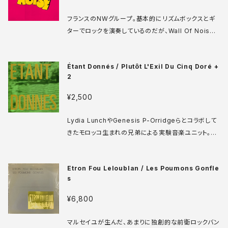
い。とにかくポテンシャルが高く曲調に幅があるので、
できれば最後までサンプル聴いてね。 Eat EAT 015 L
フランスのNWグループ。基本的にリズムボックスとギ
P US盤 83年 media: VG++ sleeve: VG++ ♪試
ターでロックを演奏しているのだが、Wall Of Noise
聴：http://manuera.com/sonota/audio_files/16
の名の通り、すべての曲のギター音やミックスが不自然
603.mp3
なほどエフェクトされており、異形の世界に辿り着いて
Étant Donnés / Plutôt L'Exil Du Cinq Doré +
しまっている。かと言ってノイズを音響的に捉えてるわ
2
けでもなさそうで、単にやりすぎ感だけが伝わってくる
ところがソノタ好み！David BowieやVelvet Underg
¥2,500
round、Bryan Ferryの破壊的カバーもやってます。ジ
ャケのポップさとの対比もグッド。 Rough Trade RO
Lydia LunchやGenesis P-Orridgeらとコラボして
UGH 6 LP UK盤 79年 media: VG++ sleeve: VG
きたモロッコ生まれの兄弟による実験音楽ユニット。自
++ ♪試聴：http://manuera.com/sonota/audio_f
然音や電子音、ノイズなどが小気味好く時間を切り裂い
iles/16596.mp3
ていく音響作品。 Vita Nova Réf. 002 7' フランス盤
Etron Fou Leloublan / Les Poumons Gonfle
83年 media: VG+ sleeve: VG+ ♪試聴：http://m
s
anuera.com/sonota/audio_files/16479.mp3
¥6,800
マルセイユが生んだ、あまりに独創的な前衛ロックバン