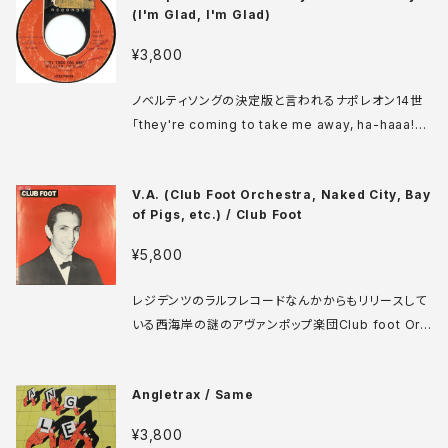
(I'm Glad, I'm Glad)
売っていてほしい一枚ですね。仕掛け人はおそらく英大
御所プロデューサーPeter Collinsだと思われます。
¥3,800
Red Bus RBUS 63 7' UK盤 81年 media: VG+ ♪
試聴：http://manuera.com/sonota/audio_files/1
ノベルティソングの決定版と言われるナポレオン14世
6952.mp3
「they're coming to take me away, ha-haaa!」
の公式アンサーソングとしてアルバムにも収録されて
いる JosephineことBertha Sinaiの「I'm Happy T
V.A. (Club Foot Orchestra, Naked City, Bay
hey Took You Away, Ha-Haaa!」と混同されがち
of Pigs, etc.) / Club Foot
だが、実際はまったく無関係に同じ名前・同じ発想で作
られたパロディソング。マニアは両方ゲットしておきた
¥5,800
い。ちなみにB面にあたる？JosefサイドはJosephin
eサイドを低速にしただけという、本家ナポレオン14世
レジデンツのラルフレコードなんかからもリリースして
的な人を食ったトラックです。 Valiant V-745 7' US盤
いる西海岸の謎のアヴァンポップ楽団Club foot Orc
66年 media: VG+
hestra人脈のコンピ。立花ハジメ「H」の元曲である"T
heme from Club foot"や「H」のライブでも演奏して
Angletrax / Same
いたAlterboysの"Frank Sinatra"など。この辺の音
はレコメンともNYロフト派とも違う独自のものであり、
¥3,800
必ず再評価されるのでヨロシク！デカめのポスター付