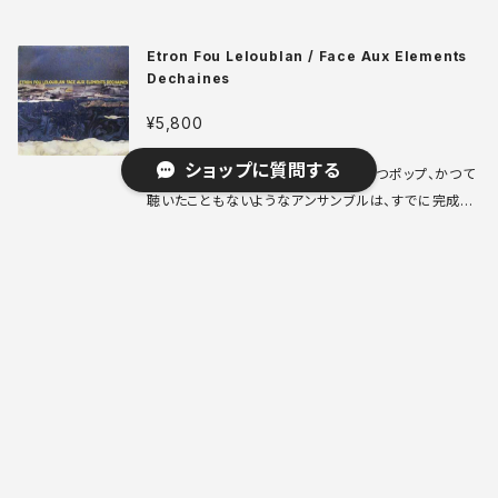
と前衛ロック、現代美術までを結んだ重要人物、デビッ
ド・カニンガムの学生時代のソロアルバム。A面はミスタ
Etron Fou Leloublan / Face Aux Elements
ッチを拡張させていく、まさにマニュアル・オブ・エラー
Dechaines
ズな「Error System」を使った変則ミニマル群。B面も
おそらく曲ごとに何かのルールに則って作られたと思
¥5,800
われる反復中心の脱線現代音楽が並んでおります。 Pi
ano 001 LP UK盤 76年 media: VG++ sleeve: V
ショップに質問する
5枚目にしてラストアルバム。前衛的かつポップ、かつて
G++ ♪試聴：http://manuera.com/sonota/audio
聴いたこともないようなアンサンブルは、すでに完成の
_files/13248.mp3
域に達し、いわゆるレコメンっぽさはほとんど感じられ
ない。pro. Fred Frith。 Rec Rec 08 LP スイス盤 8
The Honeymoon Killers / Les Tueurs De La
5年 media: VG+ sleeve: VG ♪試聴：http://manu
Lune De Miel
era.com/sonota/audio_files/15772.mp3
キーワードから探す
¥4,800
元々はベルギーで生まれたポストパンクバンドに、レコ
メンフランス支部中心人物でもある鬼才マーク・ホラン
ダー率いるアクサクマブールや女性ボーカリストなど
が合体して出来たハネムーンキラーズの大名盤2nd。
カテゴリから探す