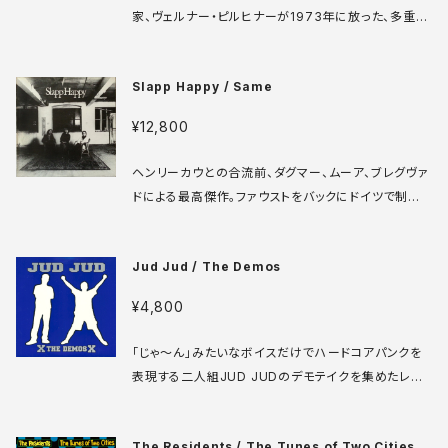
もそうそうないだろう。 Island ILPS-9099 LP UK盤
家、ヴェルナー・ピルヒナーが1973年に放った、多重人
69年 media: VG+ sleeve: VG+ ♪試聴：http://m
格者による多重録音盤傑作『Ein Halbes Doppelal
anuera.com/sonota/audio_files/3266.mp3
bum』。ジャズ、現代音楽、フォーク、ロックがごった煮
Slapp Happy / Same
になったアヴァン・ポップ絵巻で、フランク・ザッパ以降
の感性をヨーロッパ的ユーモアと社会風刺でねじり上
¥12,800
げた異様なテンションが全編を支配しています。クライ
マックスの「Epilog」は、ゴリゴリの編集マッドネスの上
ヘンリーカウとの合流前、ダグマー、ムーア、ブレグヴァ
で“超絶ムシ声”が暴れまわる極北トラックで、コメディ
ドによる最高傑作。ファウストをバックにドイツで制作
と前衛が完全に溶け合った一曲。70年代実験ポップの
された2ndアルバムを録音し直し、ヴァージンからリリ
最深部を覗き込める必聴盤！ Werner Pirchner LP A
ースされたものです。カサブランカムーン含む必聴の大
USTRIA 1973 media: VG++ sleeve: VG++ ♪試
Jud Jud / The Demos
名曲揃い！ Virgin V 2014 LP UK盤 74年 media: V
聴：http://manuera.com/sonota/audio_files/17
G+ sleeve: VG+ SOC, B5頭数秒間、傷によるノイ
232.mp3
¥4,800
ズが出ます ♪試聴：http://manuera.com/sonota/
audio_files/10737.mp3
「じゃ〜ん」みたいなボイスだけでハードコアパンクを
表現する二人組JUD JUDのデモテイクを集めたレア
シングル。シングルと言っても9曲も収録されています。
ファーストプレスのみの青ジャケのクリアビニール仕様
The Residents / The Tunes of Two Cities