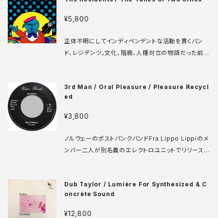
です。 No Idea NIR-052 7' US盤 97年 media: VG
++ sleeve: VG+ ♪試聴：http://manuera.com/s
¥5,800
onota/audio_files/16865.mp3
正体不明にしてインディペンデントな活動を貫くバン
ド、レジデンツ。文化、階級、人種対立の物語だった前作
"Mark of the Mole" につづくシリーズ2作目。本作
は対立する二つのグループ、闇の貧乏人モールと富裕
3rd Man / Oral Pleasure / Pleasure Recycl
人チャブスのそれぞれの側で奏でられ、享受された音
ed
楽を記録したというモキュメントアルバム。前作に対し
今回はチャブスをモチーフにしたジャケです。本作で導
¥3,800
入された初期のサンプラー、イミュレーターはこの年に
敢行したレジデンツ初のライブツアー、当コンセプトを
ノルウェーのポストパンクバンドFra Lippo Lippiのメ
舞台化した The Mole Show を可能にしました。裏ジ
ンバー二人が別名義のエレクトロユニットでリリースし
ャケ右下にE Muへの感謝の言葉が印刷された初期プ
たレアシングル。必要以上にビキビキ言っております。B
レス (444 Grove St.)。 Ralph RZ 8202 LP US盤
面は曲名通りA面のマルチを再構築したような楽曲。 U
82年 media: VG+ sleeve: VG+ CC ♪試聴：htt
Dub Taylor / Lumière For Synthesized & C
niton U-006 7' ノルウェー盤 82年 media: VG+ ♪
p://manuera.com/sonota/audio_files/12777.m
oncrète Sound
試聴：http://manuera.com/sonota/audio_files/1
p3
7050.mp3
¥12,800