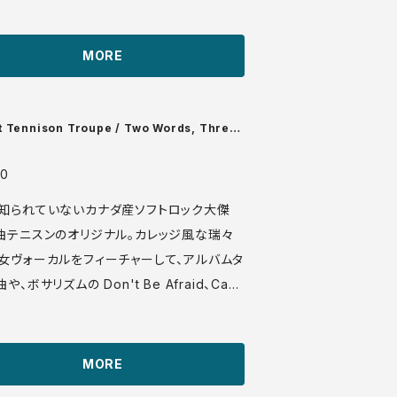
強いです。オリジナルの楽曲、ハーモニーと
sma Label CAS
MORE
/14660.mp3
t Tennison Troupe / Two Words, Three
00
知られていないカナダ産ソフトロック大傑
曲テニスンのオリジナル。カレッジ風な瑞々
女ヴォーカルをフィーチャーして、アルバムタ
や、ボサリズムの Don't Be Afraid、Caus
u Are Here など、素晴らしく洗練されたアレ
捨て曲なし！古写真ジャケの『DON'T FOR
 YOU CARED』とは同内容で、こっちがオリジ
MORE
LP カナダ盤 74年