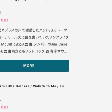
on
0
 OUT
代ネブラスカ州で活動したバンド。B.J.トーマ
イ・チャールズに曲を書いていたソングライタ
 McDillによるA面曲、メンバーのJim Case
るB面曲両方ともソフトロック、西海岸サウン
フトサイケ好きなら納得の出来じゃないでしょ
MORE
/s
/audio_files/17331.mp3
's Little Helpers / Walk With Me / Funn
0
 OUT