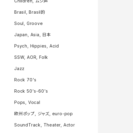
Children, ムシ声
Brasil, Brasil的
Soul, Groove
Japan, Asia, 日本
Psych, Hippies, Acid
SSW, AOR, Folk
Jazz
Rock 70's
Rock 50's-60's
Pops, Vocal
欧州ポップ, ジャズ, euro-pop
SoundTrack, Theater, Actor