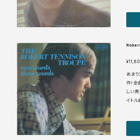
ン色が
もに完璧！ The Famous Chari
1118 LP UK盤 76年 media: VG++ sleeve: VG
+ ♪試聴：http://manuera.com/sonota/audio_
files
Rober
Words
¥11,8
あまり
作！全
しい男
イトル曲
e Yo
ンジで
GET
ナルです。 Tentam TNT 102 