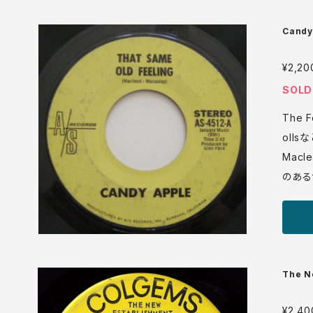
media: VG+ sleeve:
era.c
Candy
ses T
¥2,20
SOLD
The F
oll
Macl
のある
っぽい
ップサイケバン
盤 70年 media: VG+ ♪試聴：http://manuera.c
om/so
The N
s) Su
The Ra
¥2,40