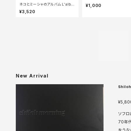
ネコとミーシャのアルバム L'albu
¥1,000
m de Minet et Micha
¥3,520
New Arrival
Shilo
¥5,80
ソフロ
70年
をうな