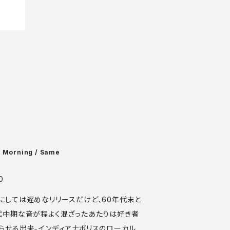
h Morning / Same
0
にしては遅めなリリースだけど、60年代末と
代中期な音が程よく混ざったあたりは好き者
らせる出来。インディアナポリスのローカル