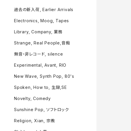
過去の新入荷, Earlier Arrivals
Electronics, Moog, Tapes
Library, Company, 業務
Strange, Real People,音痴
無音・非レコード, silence
Experimental, Avant, RIO
New Wave, Synth Pop, 80's
Spoken, How to, 生録,SE
Novelty, Comedy
Sunshine Pop, ソフトロック
Religion, Xian, 宗教