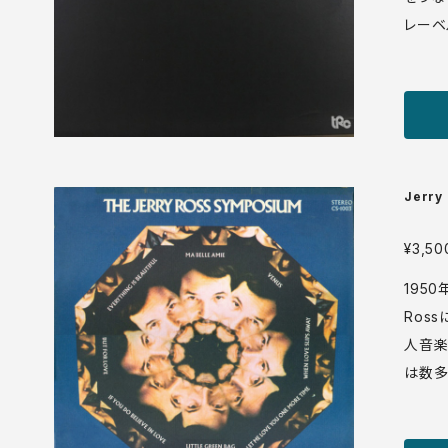
レーベ
は思え
に近い
"Talk
も目玉
VER
ひ試聴ヨロシク。 TRC
Jerry
4年 media: VG+ 
manue
¥3,50
195
Ros
人音楽
は数多
60年
ンキー