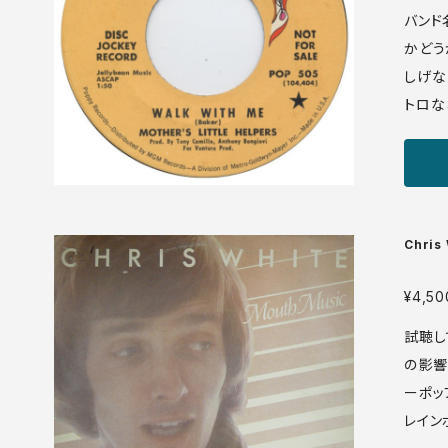
バンド
かどう
しげな
トロな
カルで
な一枚です。 Poppy POP 
edia: VG+ ♪試聴：http://
a/aud
Chris
¥4,50
試聴し
の影響
ーポッ
レイン