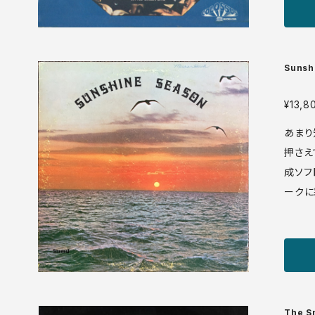
系のア
ファー
ら19
気に入
Sunsh
で聞かせ
Colossus CS 1003 LP US
¥13,8
++ sleeve: VG++ ♪試聴：http://manuera.co
あまり
m/son
押さえ
成ソフ
ークに
数々。
コ的なス
P US盤 media: VG++ sleeve: VG++ WOC ♪
試聴：ht
s/159
The Sm