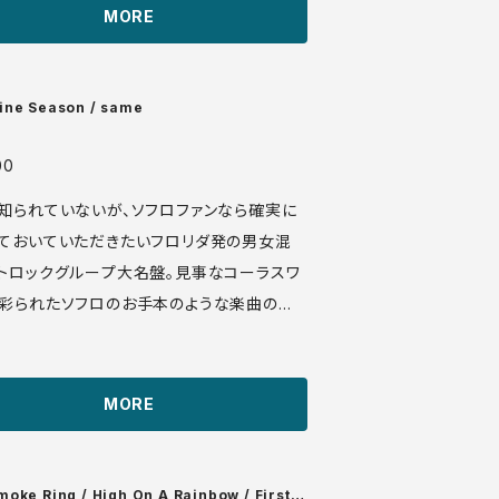
ーティストも手がけるようになります。この
MORE
ストアルバムは自身のレーベルColossusか
69年にリリースされました。自作の曲をからお
りまで、コーラス入りのキラキラしたサウンド
ine Season / same
てくれます。アレンジはClaus Ogerman。
盤 69年 media: VG
00
知られていないが、ソフロファンなら確実に
ota/audio_files/4949.mp3
ておいていただきたいフロリダ発の男女混
トロックグループ大名盤。見事なコーラスワ
彩られたソフロのお手本のような楽曲の
ジャズ的な転調は少なめだが、その分ネオア
トレートな青春感を味わえる。 TC-1119 L
MORE
tp://manuera.com/sonota/audio_file
64.mp3
oke Ring / High On A Rainbow / First R