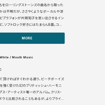
名をローリングストーンズの曲名から取った
かは不明だが、ささやくようなボーカルや涼
ビブラフォンが片岡知子を思い出させるイン
ど、ソフトロック好きにはたまらんB面。コミ
少しサイケデリックなA面、どちらもサイコー
505 7' US盤 68年 m
MORE
manuera.com/sonot
io_files/16798.mp3
 White / Mouth Music
0
て頂ければすぐわかる通り、ビーチボーイズ
を強く受けた幻のブリティッシュ・ハーモニ
プス・アーティスト唯一のアルバム。クリス・
ボウと比較されることもあるが、よりブライア