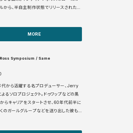
ルから、半自主制作状態でリリースされたと
ないクオリティ。Anne Murrayのバージョン
が爽やかさで勝るロジャー・ニコルスの名作
 It Over In The Morning"がなんと言って
MORE
だけれど、冒頭を飾るアメリカのカバー"RI
SIDE"の爽快感は他に変えがたいものです。ぜ
 TRCS 51053 LP US盤 7
 Ross Symposium / Same
sleeve: VG++ ♪試聴：http://
ra.com/sonota/audio_files/5791.mp3
0
0年代から活躍する名プロデューサー、Jerry
sによるソロプロジェクト。ドゥワップなどの黒
からキャリアをスタートさせ、60年代前半に
くのガールグループなどを送り出した彼も、
代後半にはジェイ＆テクニクスやキース、スパ
＆アワギャング、キースなどなどソフトロック