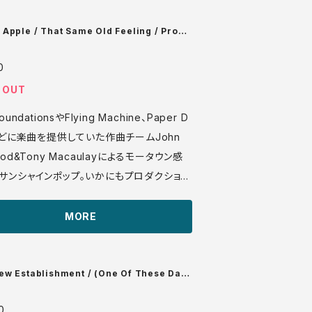
 VG+ ♪試聴：http://manu
om/sonota/audio_files/12549.mp3
 Apple / That Same Old Feeling / Promi
hat You Never Keep
0
 OUT
oundationsやFlying Machine、Paper D
sなどに楽曲を提供していた作曲チームJohn
eod&Tony Macaulayによるモータウン感
サンシャインポップ。いかにもプロダクション
名前のCandy Appleの中身はオハイオのポ
ドFresh Airです。 A/S 4521 7' US
MORE
nota/audio_files/17329.mp3
ew Establishment / (One Of These Day
nday's Gonna' Come On Tuesday / Baby
in Must Fall
0