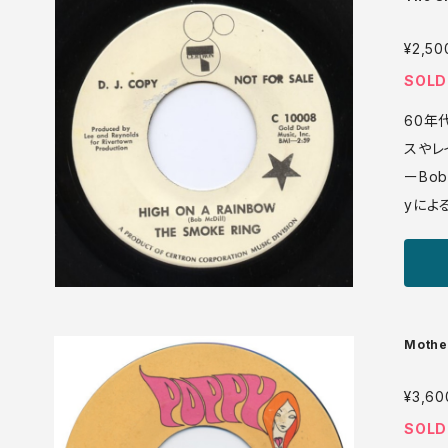
eacti
¥2,50
SOLD
60年
スやレ
ーBob
yによ
ド、ソ
うか。 Certron C 10008 7' US盤 70年 media:
VG++ プロモ盤 ♪試聴：http://manuera.com
onota
Mother
y Girl
¥3,60
SOLD