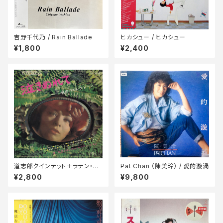
吉野千代乃 / Rain Ballade
ヒカシュー / ヒカシュー
¥1,800
¥2,400
道志郎クインテット＋ラテン・リ
Pat Chan （陳美玲） / 愛的漩渦
ズム / 泣きぬれて=魅惑のエレ
¥2,800
¥9,800
クトーン=