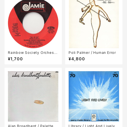
Rainbow Society Orchestr
Poli Palmer / Human Error
a / All Of Me
¥1,700
¥4,800
Alan Broadbent / Palette
LIbrary / Light And Lively