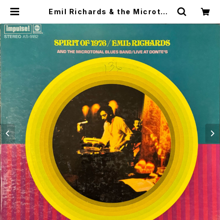
Emil Richards & the Microton
al Blues Band / Spirit of 1976
| SONOTA records