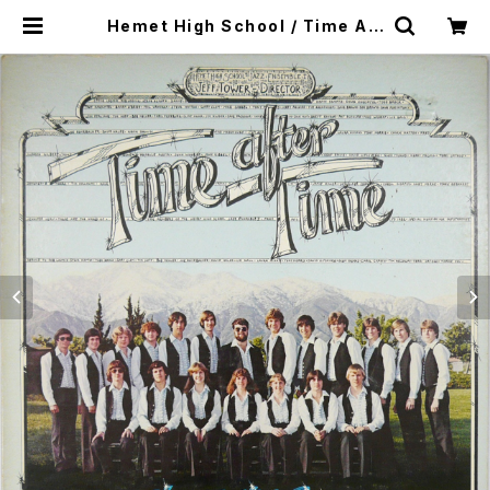
Hemet High School / Time Aft
er Time | SONOTA records