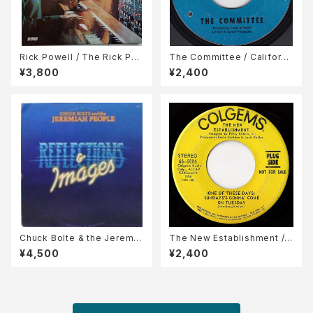
Rick Powell / The Rick Po
The Committee / Californi
well Choir Book
a My Way / You For Were
¥3,800
¥2,400
n't It If
Chuck Bolte & the Jeremia
The New Establishment /
h People / Reflections & I
(One Of These Days) Sun
¥4,500
¥2,400
mages
day's Gonna' Come On Tu
esday / Baby The Rain Mu
st Fall