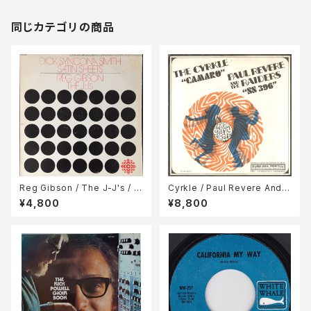
同じカテゴリの商品
Reg Gibson / The J-J's / D
Cyrkle / Paul Revere And T
ick Syncona Smith / Satin
he Raiders / Camaro / SS 3
¥4,800
¥8,800
Sheets / Same
96