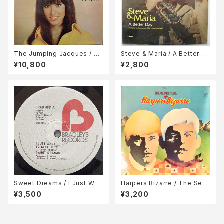
The Jumping Jacques / Su
Steve & Maria / A Better D
gar & Spice
ay
¥10,800
¥2,800
Sweet Dreams / I Just Wan
Harpers Bizarre / The Secr
t To Stay Here / I'll Be Your
et Life of
¥3,500
¥3,200
Music