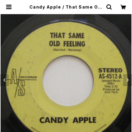
Candy Apple / That Same Old
Feeling / Promises That You
Never Keep | SONOTA record
s