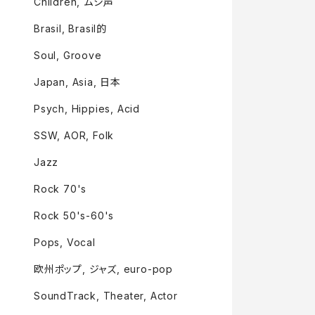
Children, ムシ声
Brasil, Brasil的
Soul, Groove
Japan, Asia, 日本
Psych, Hippies, Acid
SSW, AOR, Folk
Jazz
Rock 70's
Rock 50's-60's
Pops, Vocal
欧州ポップ, ジャズ, euro-pop
SoundTrack, Theater, Actor