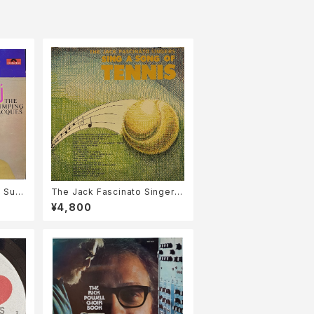
/ Sug
The Jack Fascinato Singers
/ Sing A Song Of Tennis
¥4,800