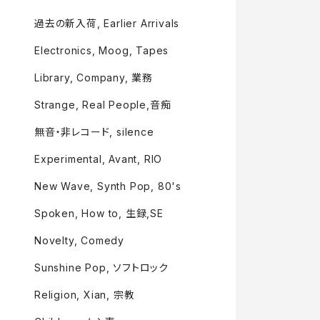
過去の新入荷, Earlier Arrivals
Electronics, Moog, Tapes
Library, Company, 業務
Strange, Real People,音痴
無音・非レコード, silence
Experimental, Avant, RIO
New Wave, Synth Pop, 80's
Spoken, How to, 生録,SE
Novelty, Comedy
Sunshine Pop, ソフトロック
Religion, Xian, 宗教