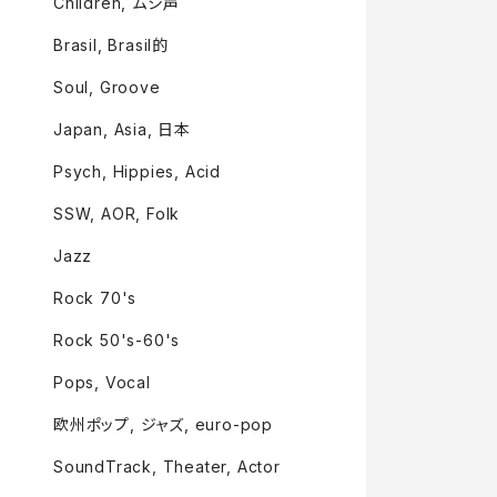
Children, ムシ声
Brasil, Brasil的
Soul, Groove
Japan, Asia, 日本
Psych, Hippies, Acid
SSW, AOR, Folk
Jazz
Rock 70's
Rock 50's-60's
Pops, Vocal
欧州ポップ, ジャズ, euro-pop
SoundTrack, Theater, Actor