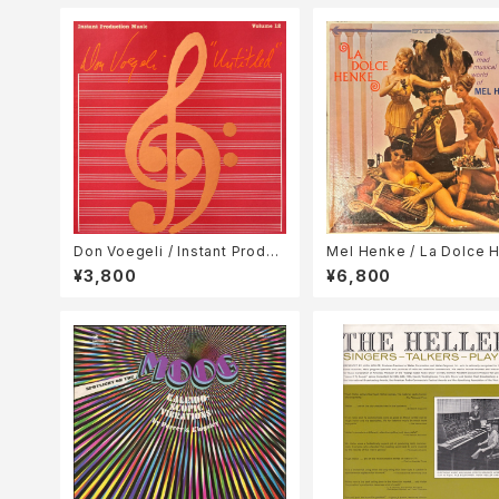
Don Voegeli / Instant Produc
Mel Henke / La Dolce 
tion Music "Untitled"
¥3,800
¥6,800