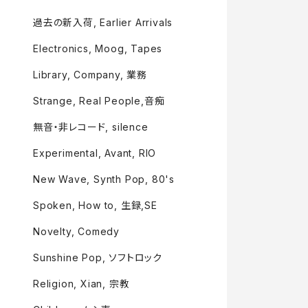
過去の新入荷, Earlier Arrivals
Electronics, Moog, Tapes
Library, Company, 業務
Strange, Real People,音痴
無音・非レコード, silence
Experimental, Avant, RIO
New Wave, Synth Pop, 80's
Spoken, How to, 生録,SE
Novelty, Comedy
Sunshine Pop, ソフトロック
Religion, Xian, 宗教