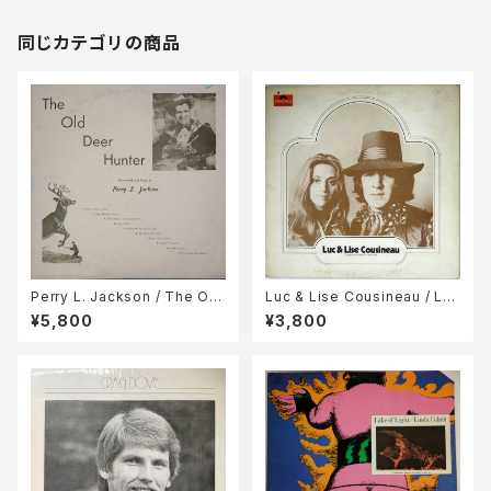
同じカテゴリの商品
Perry L. Jackson / The Old
Luc & Lise Cousineau / Lai
Deer Hunter
sse Un Temps A L'amour
¥5,800
¥3,800