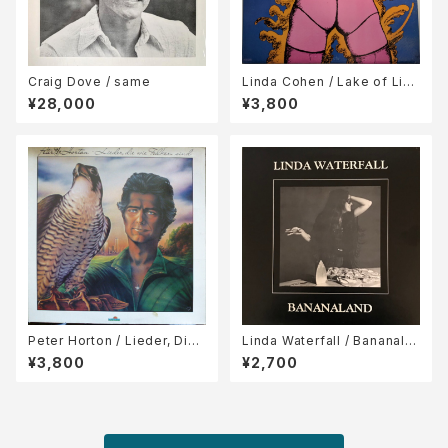
Craig Dove / same
Linda Cohen / Lake of Ligh
t
¥28,000
¥3,800
Peter Horton / Lieder, Die
Linda Waterfall / Bananala
Wie Falken Sind
nd
¥3,800
¥2,700