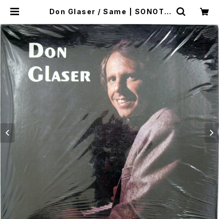
Don Glaser / Same | SONOTA
records