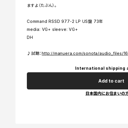
ますよ（たぶん）。
Command RSSD 977-2 LP US盤 73年
media: VG+ sleeve: VG+
DH
♪試聴：
http://manuera.com/sonota/audio_files/1
International shipping 
Add to cart
日本国内にお住まいの