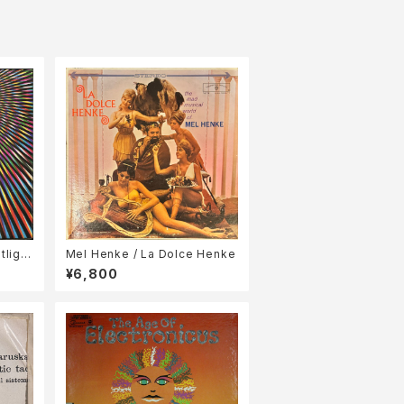
tlight
Mel Henke / La Dolce Henke
opic
¥6,800