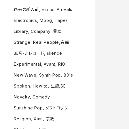
過去の新入荷, Earlier Arrivals
Electronics, Moog, Tapes
Library, Company, 業務
Strange, Real People,音痴
無音・非レコード, silence
Experimental, Avant, RIO
New Wave, Synth Pop, 80's
Spoken, How to, 生録,SE
Novelty, Comedy
Sunshine Pop, ソフトロック
Religion, Xian, 宗教