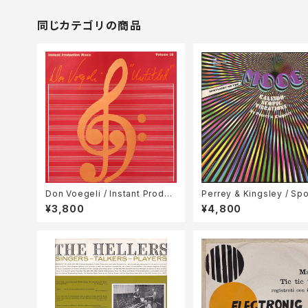
同じカテゴリの商品
Don Voegeli / Instant Produc
Perrey & Kingsley / Spo
tion Music "Untitled"
on the Moog Kaleidosc
¥3,800
¥4,800
Vibrations