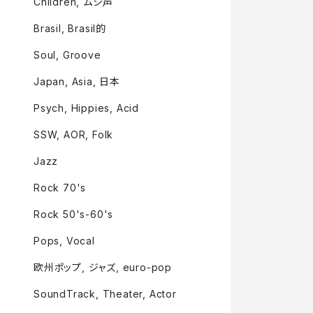
Children, ムシ声
Brasil, Brasil的
Soul, Groove
Japan, Asia, 日本
Psych, Hippies, Acid
SSW, AOR, Folk
Jazz
Rock 70's
Rock 50's-60's
Pops, Vocal
欧州ポップ, ジャズ, euro-pop
SoundTrack, Theater, Actor