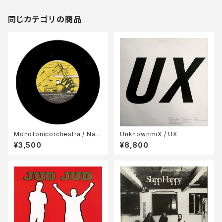
同じカテゴリの商品
Monofonicorchestra / Naif
UnknownmiX / UX
Orchestra Invito A Cena C
¥3,500
¥8,800
on Monofonicorchestra / I
nvito A Letto Con Naif Orc
hestra