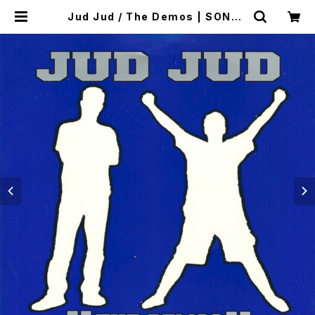
Jud Jud / The Demos | SONOT
A records