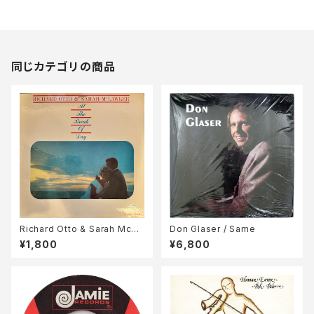
同じカテゴリの商品
Richard Otto & Sarah McLa
Don Glaser / Same
wler / At The Break Of Day
¥1,800
¥6,800