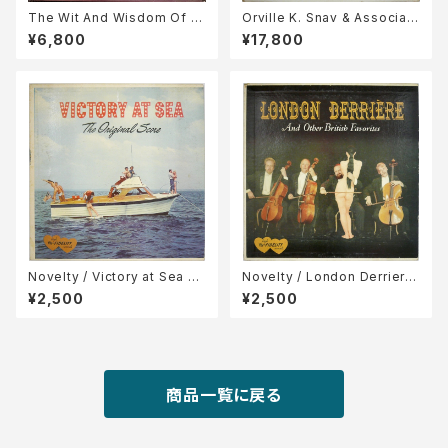
The Wit And Wisdom Of R
Orville K. Snav & Associat
onald Reagan
es / Companion to T.V.
¥6,800
¥17,800
Novelty / Victory at Sea Th
Novelty / London Derriere
e Original Score
and other british favorites
¥2,500
¥2,500
商品一覧に戻る