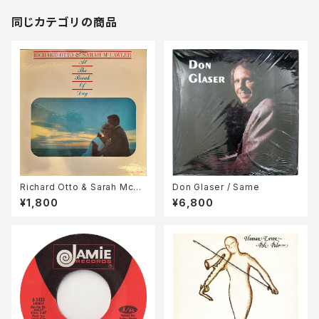
同じカテゴリの商品
Richard Otto & Sarah McLa
Don Glaser / Same
wler / At The Break Of Day
¥1,800
¥6,800