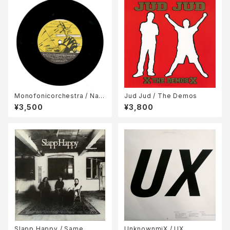
Monofonicorchestra / Naif
Jud Jud / The Demos
Orchestra Invito A Cena C
¥3,500
¥3,800
on Monofonicorchestra / I
nvito A Letto Con Naif Orc
hestra
Slapp Happy / Same
UnknownmiX / UX