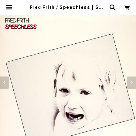
Fred Frith / Speechless | SON
OTA records