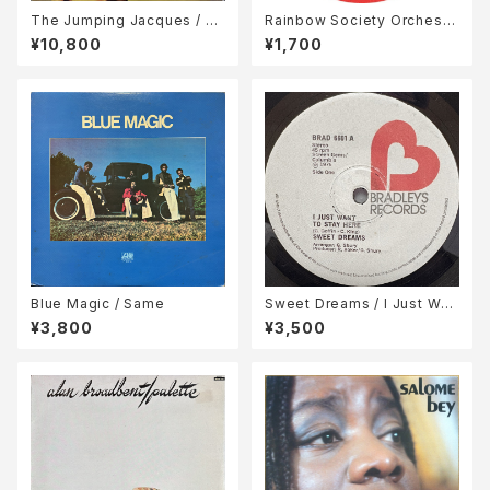
The Jumping Jacques / Su
Rainbow Society Orchestr
gar & Spice
a / All Of Me
¥10,800
¥1,700
Blue Magic / Same
Sweet Dreams / I Just Wan
t To Stay Here / I'll Be Your
¥3,800
¥3,500
Music