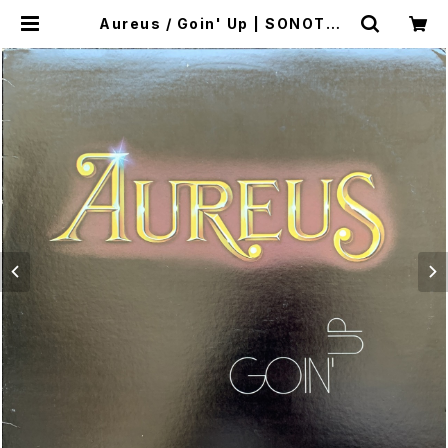
Aureus / Goin' Up | SONOTA r
ecords